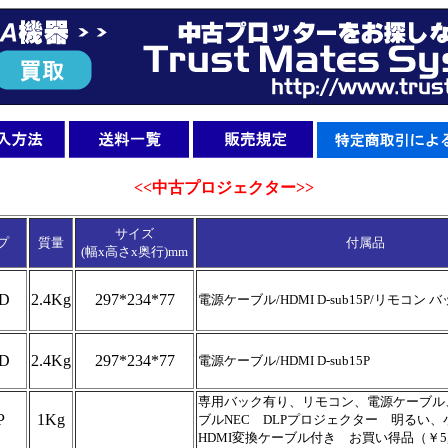
<<中古プロジェクター>>
サイズ
プ
質量
付属品
(幅x高さx奥行)mm
D
2.4Kg
297*234*77
電源ケーブル/HDMI D-sub15P/リモコン 
D
2.4Kg
297*234*77
電源ケーブル/HDMI D-sub15P
専用バック有り、リモコン、電源ケーブル、 
P
1Kg
ブルNEC DLPプロジェクター 明るい
HDMI変換ケーブル付き お買い得品（￥5,