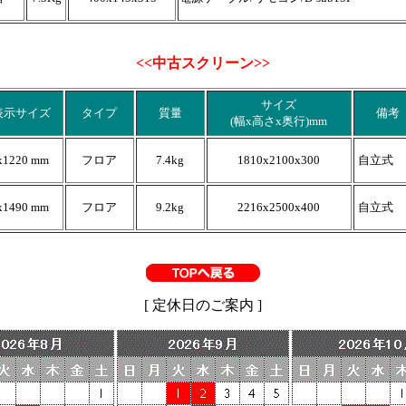
<<中古スクリーン>>
サイズ
表示サイズ
タイプ
質量
備考
(幅x高さx奥行)mm
x1220 mm
フロア
7.4kg
1810x2100x300
自立式
x1490 mm
フロア
9.2kg
2216x2500x400
自立式
[ 定休日のご案内 ]