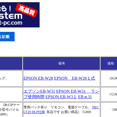
備考
価格
EPSON EB-W28
EPSON EB-W28１式
バッグ、
\26,8
エプソンEB-W31
EPSON EB-W31 ラン
\12,8
プ使用時間
EPSON EB-W3１
EBｗ31
Db15Pケー
専用バック有り、リモコン、電源ケーブル、
NEC
、小型モバイル
\58
LT20 DLP仕様
良品です お買い得品） \5,800
800）