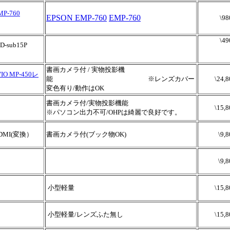
MP-760
EPSON EMP-760
EMP-760
\98
\49
sub15P
書画カメラ付 / 実物投影機
VIO MP-450レ
能 ※レンズカバー
\24,8
変色有り/動作はOK
書画カメラ付/実物投影機能
\15,8
※パソコン出力不可/OHPは綺麗で良好です。
DMI(変換）
書画カメラ付(ブック物OK)
\9,
\9,
小型軽量
\15,8
小型軽量/レンズふた無し
\15,8