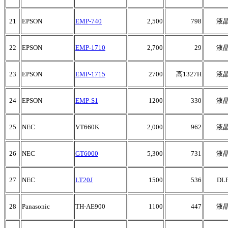
21
EPSON
EMP-740
2,500
798
液
22
EPSON
EMP-1710
2,700
29
液
23
EPSON
EMP-1715
2700
高1327H
液
24
EPSON
EMP-S1
1200
330
液
25
NEC
VT660K
2,000
962
液
26
NEC
GT6000
5,300
731
液
27
NEC
LT20J
1500
536
DL
28
Panasonic
TH-AE900
1100
447
液