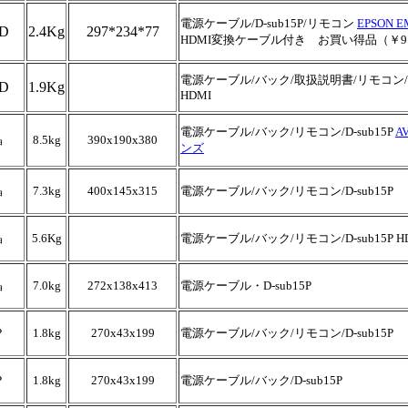
電源ケーブル/D-sub15P/リモコン
EPSON E
D
2.4Kg
297*234*77
HDMI変換ケーブル付き お買い得品（￥9
電源ケーブル/バック/取扱説明書/リモコン/D-
D
1.9Kg
HDMI
電源ケーブル/バック/リモコン/D-sub15P
A
晶
8.5kg
390x190x380
ンズ
晶
7.3kg
400x145x315
電源ケーブル/バック/リモコン/D-sub15P
晶
5.6Kg
電源ケーブル/バック/リモコン/D-sub15P H
晶
7.0kg
272x138x413
電源ケーブル・D-sub15P
P
1.8kg
270x43x199
電源ケーブル/バック/リモコン/D-sub15P
P
1.8kg
270x43x199
電源ケーブル/バック/D-sub15P