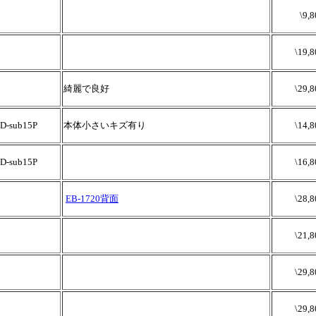
\9,
\19,8
綺麗で良好
\29,8
sub15P
本体小さいキズ有り
\14,8
sub15P
\16,8
EB-1720背面
\28,8
\21,8
\29,8
\29,8