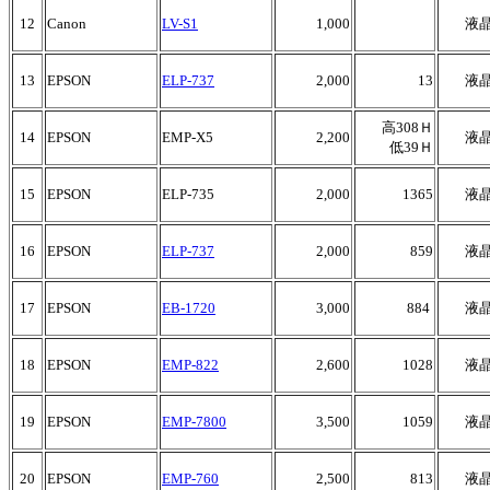
12
Canon
LV-S1
1,000
液
13
EPSON
ELP-737
2,000
13
液
高308Ｈ
14
EPSON
EMP-X5
2,200
液
低39Ｈ
15
EPSON
ELP-735
2,000
1365
液
16
EPSON
ELP-737
2,000
859
液
17
EPSON
EB-1720
3,000
884
液
18
EPSON
EMP-822
2,600
1028
液
19
EPSON
EMP-7800
3,500
1059
液
20
EPSON
EMP-760
2,500
813
液