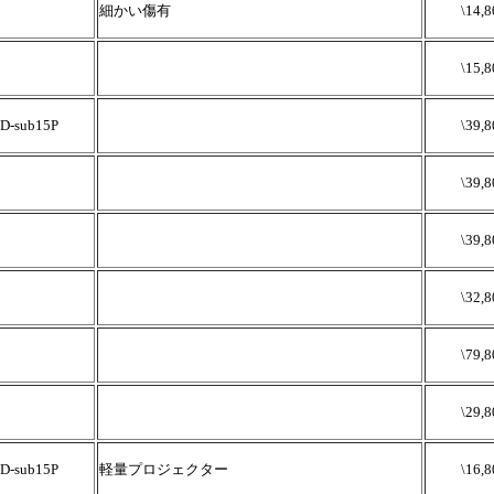
細かい傷有
\14,8
\15,8
sub15P
\39,8
\39,8
\39,8
\32,8
\79,8
\29,8
sub15P
軽量プロジェクター
\16,8