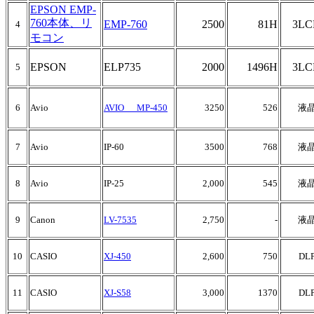
EPSON EMP-
760本体、リ
EMP-760
2500
81H
3LC
4
モコン
EPSON
ELP735
2000
1496H
3LC
5
6
Avio
AVIO MP-450
3250
526
液
7
Avio
IP-60
3500
768
液
8
Avio
IP-25
2,000
545
液
9
Canon
LV-7535
2,750
-
液
10
CASIO
XJ-450
2,600
750
DL
11
CASIO
XJ-S58
3,000
1370
DL