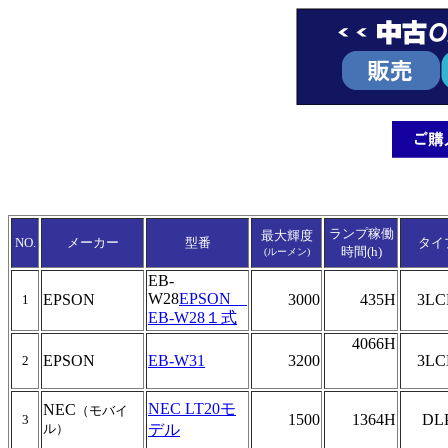
ランプ稼働
最大輝度
NO.
メーカー
型番
タイ
時間(h)
(ルーメン)
EB-
W28
EPSON
EPSON
3000
435H
3LC
1
EB-W28１式
4066H
EPSON
EB-W31
3200
3LC
2
NEC LT20モ
NEC
（モバイ
1500
1364H
DL
3
ル）
デル