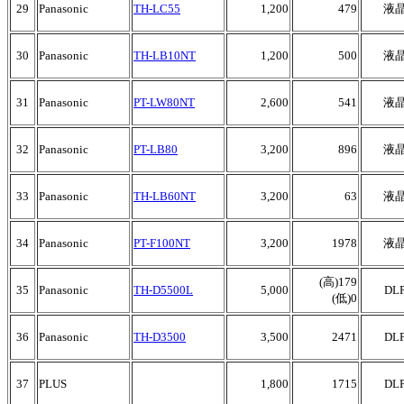
29
Panasonic
TH-LC55
1,200
479
液
30
Panasonic
TH-LB10NT
1,200
500
液
31
Panasonic
PT-LW80NT
2,600
541
液
32
Panasonic
PT-LB80
3,200
896
液
33
Panasonic
TH-LB60NT
3,200
63
液
34
Panasonic
PT-F100NT
3,200
1978
液
(高)179
35
Panasonic
TH-D5500L
5,000
DL
(低)0
36
Panasonic
TH-D3500
3,500
2471
DL
37
PLUS
1,800
1715
DL