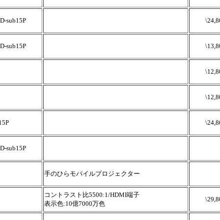
sub15P
\24,8
sub15P
\13,8
\12,8
\12,8
5P
\24,8
sub15P
手のひらモバイルプロジェクター
コントラスト比5500:1/HDMI端子
\29,8
表示色:10億7000万色