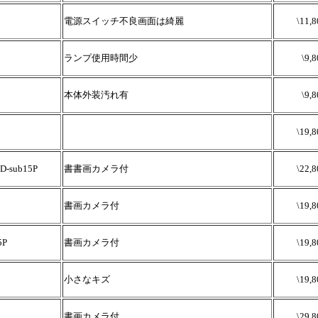
電源スイッチ不良画面は綺麗
\11,8
ランプ使用時間少
\9,
本体外装汚れ有
\9,
\19,8
sub15P
書書画カメラ付
\22,8
書画カメラ付
\19,8
P
書画カメラ付
\19,8
小さなキズ
\19,8
書画カメラ付
\29,8