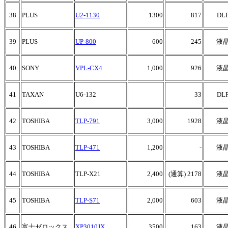
38
PLUS
U2-1130
1300
817
DL
39
PLUS
UP-800
600
245
液
40
SONY
VPL-CX4
1,000
926
液
41
TAXAN
U6-132
33
DL
42
TOSHIBA
TLP-791
3,000
1928
液
43
TOSHIBA
TLP-471
1,200
-
液
44
TOSHIBA
TLP-X21
2,400
(通算) 2178
液
45
TOSHIBA
TLP-S71
2,000
603
液
46
富士ゼロックス
XP3010JX
3500
163
液